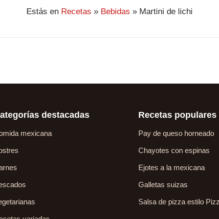
Estás en
Recetas
»
Bebidas
»
Martini de lichi
ategorías destacadas
Recetas populares
omida mexicana
Pay de queso horneado
ostres
Chayotes con espinas
arnes
Ejotes a la mexicana
escados
Galletas suizas
egetarianas
Salsa de pizza estilo Piz
ecetas variadas