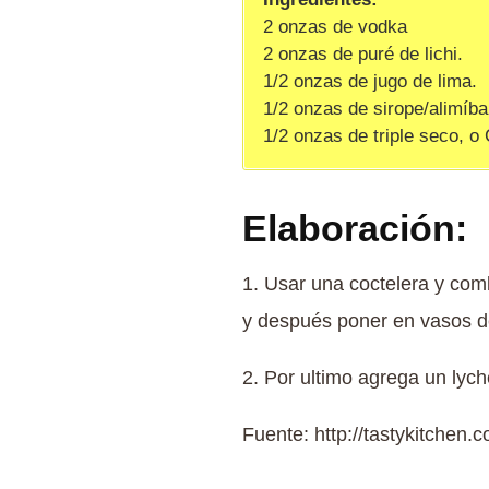
2 onzas de vodka
2 onzas de puré de lichi.
1/2 onzas de jugo de lima.
1/2 onzas de sirope/alimíba
1/2 onzas de triple seco, o 
Elaboración:
1. Usar una coctelera y comb
y después poner en vasos de 
2. Por ultimo agrega un lyc
Fuente: http://tastykitchen.c