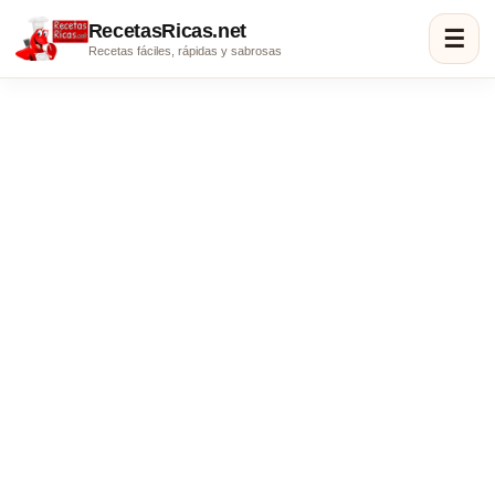
RecetasRicas.net
☰
Recetas fáciles, rápidas y sabrosas