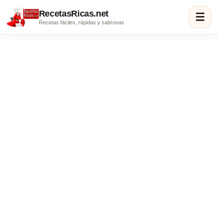
RecetasRicas.net
☰
Recetas fáciles, rápidas y sabrosas
Receta de magdalenas caseras de