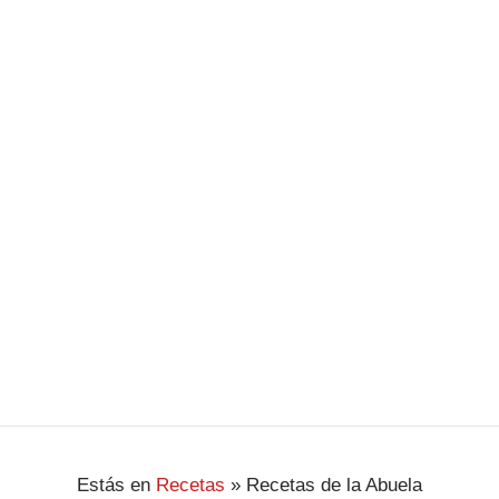
Receta de judías pintas de la abuela
Las alubias pintas son un plato tradicional que evoca
recuerdos familiares y momentos de calidez en la mesa.
Esta receta de judías pintas de la abuela nos transporta
a la cocina de casa, donde los aromas y sabores se
entrelazan …
Ver Receta
Estás en
Recetas
»
Recetas de la Abuela