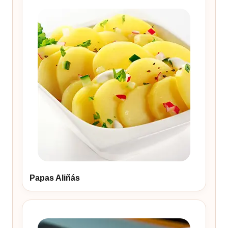
Papas Aliñás