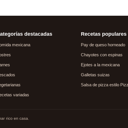
ategorías destacadas
Recetas populares
omida mexicana
Pay de queso horneado
ostres
Chayotes con espinas
arnes
Ejotes a la mexicana
escados
Galletas suizas
egetarianas
Salsa de pizza estilo Piz
ecetas variadas
ar rico en casa.