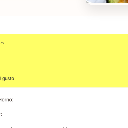
es:
l gusto
Horno:
C.