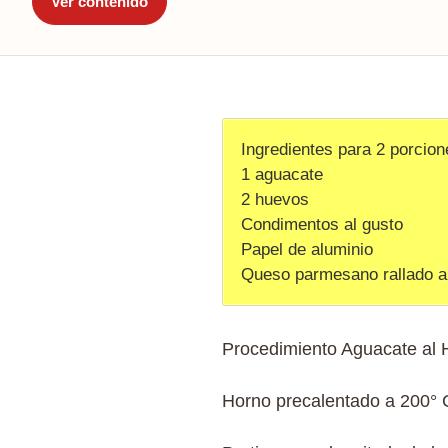
Ver contenido
Ingredientes para 2 porcion
1 aguacate
2 huevos
Condimentos al gusto
Papel de aluminio
Queso parmesano rallado a
Procedimiento Aguacate al 
Horno precalentado a 200° 