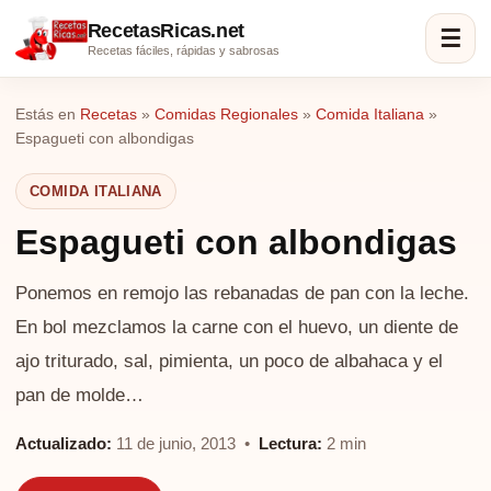
RecetasRicas.net
☰
Recetas fáciles, rápidas y sabrosas
Estás en
Recetas
»
Comidas Regionales
»
Comida Italiana
»
Espagueti con albondigas
COMIDA ITALIANA
Espagueti con albondigas
Ponemos en remojo las rebanadas de pan con la leche.
En bol mezclamos la carne con el huevo, un diente de
ajo triturado, sal, pimienta, un poco de albahaca y el
pan de molde…
Actualizado:
11 de junio, 2013 •
Lectura:
2 min