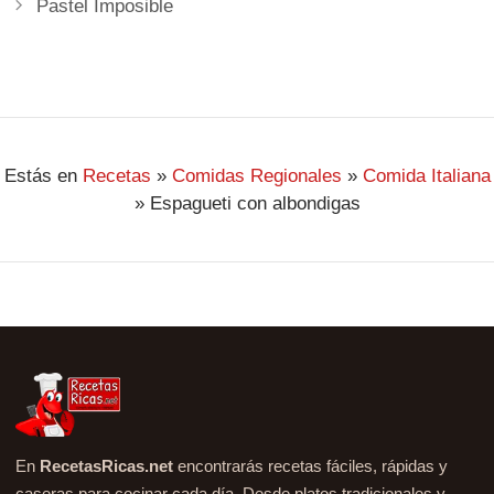
Pastel Imposible
Estás en
Recetas
»
Comidas Regionales
»
Comida Italiana
»
Espagueti con albondigas
En
RecetasRicas.net
encontrarás recetas fáciles, rápidas y
caseras para cocinar cada día. Desde platos tradicionales y