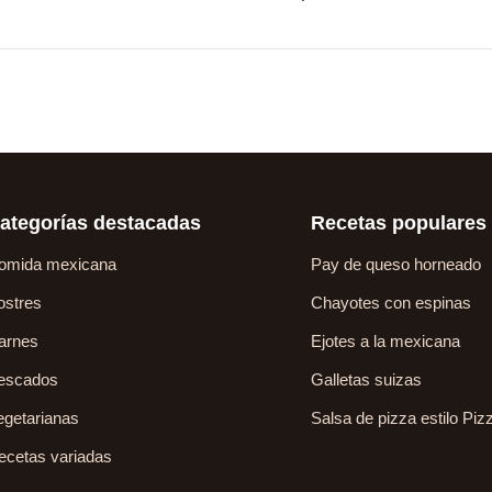
ategorías destacadas
Recetas populares
omida mexicana
Pay de queso horneado
ostres
Chayotes con espinas
arnes
Ejotes a la mexicana
escados
Galletas suizas
egetarianas
Salsa de pizza estilo Piz
ecetas variadas