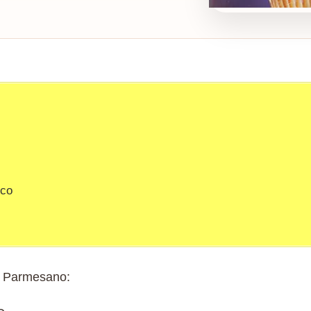
sco
e Parmesano: