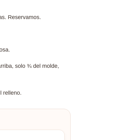
adas. Reservamos.
osa.
rriba, solo ¾ del molde,
 relleno.