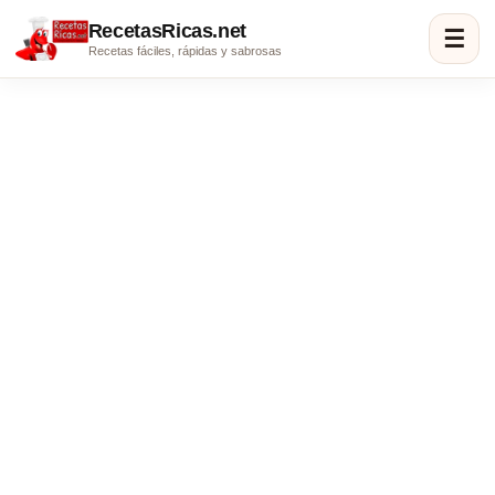
RecetasRicas.net
☰
Recetas fáciles, rápidas y sabrosas
Champurrado
Ingredientes: 3 litros de leche 1 litro de agua 2 tablillas
de chocolate 2 piloncillos 2 rajitas de canela 1 1/2 tazas
de masa de maíz. En una olla ponemos a hervir el agua,
la canela y el piloncillo, hasta …