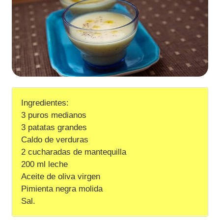
Ingredientes:
3 puros medianos
3 patatas grandes
Caldo de verduras
2 cucharadas de mantequilla
200 ml leche
Aceite de oliva virgen
Pimienta negra molida
Sal.