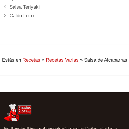
Salsa Teriyaki
Caldo Loco
Estás en
Recetas
»
Recetas Varias
»
Salsa de Alcaparras
En
RecetasRicas.net
encontrarás recetas fáciles, rápidas y