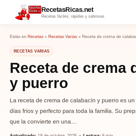
RecetasRicas.net
Recetas fáciles, rápidas y sabrosas
Estás en
Recetas
»
Recetas Varias
»
Receta de crema de calabac
RECETAS VARIAS
Receta de crema d
y puerro
La receta de crema de calabacín y puerro es un p
días fríos y perfecto para toda la familia. Su prep
que la convierte en una…
Actualizado:
18 de octubre, 2025 •
Lectura:
8 min