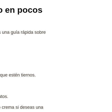
o en pocos
s una guía rápida sobre
 que estén tiernos.
utos.
so crema si deseas una