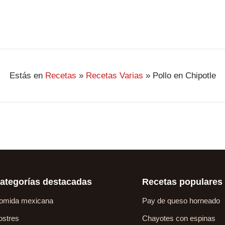
Estás en
Recetas
»
Recetas Varias
»
Pollo en Chipotle
ategorías destacadas
Recetas populares
omida mexicana
Pay de queso horneado
ostres
Chayotes con espinas