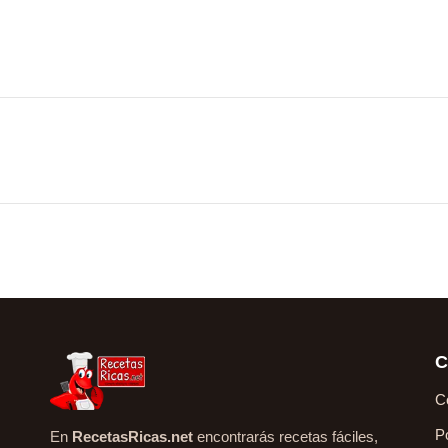
C
C
P
En
RecetasRicas.net
encontrarás recetas fáciles,