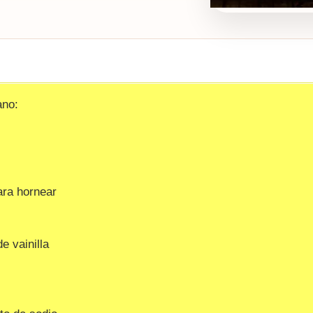
ano:
ara hornear
e vainilla