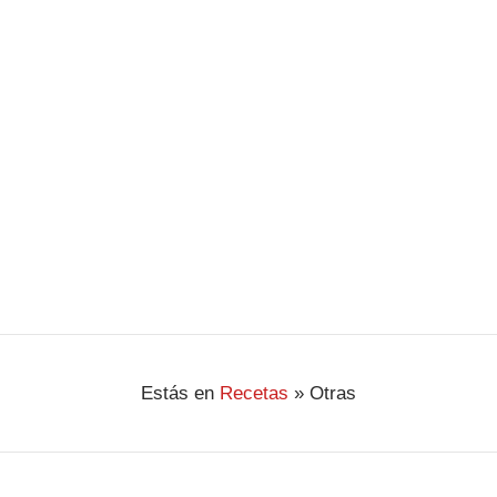
ha convertido en una opción preferida en muchas
mesas, especialmente en ocasiones especiales. …
Ver Receta
Estás en
Recetas
»
Otras