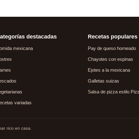
ategorías destacadas
Recetas populares
omida mexicana
Pay de queso horneado
ostres
Chayotes con espinas
arnes
Ejotes a la mexicana
escados
Galletas suizas
egetarianas
Salsa de pizza estilo Piz
ecetas variadas
ar rico en casa.