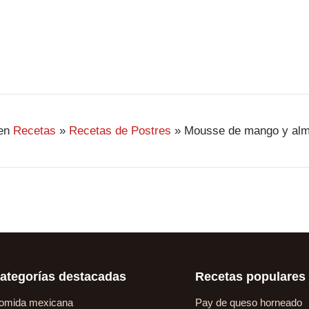
en
Recetas
»
Recetas de Postres
»
Mousse de mango y al
ategorías destacadas
Recetas populares
omida mexicana
Pay de queso horneado