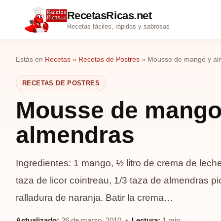
RecetasRicas.net
Recetas fáciles, rápidas y sabrosas
Estás en
Recetas
»
Recetas de Postres
»
Mousse de mango y al
RECETAS DE POSTRES
Mousse de mango
almendras
Ingredientes: 1 mango, ½ litro de crema de leche
taza de licor cointreau, 1/3 taza de almendras 
ralladura de naranja. Batir la crema…
Actualizado:
26 de marzo, 2010 •
Lectura:
1 min