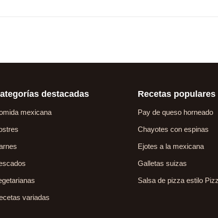
ategorías destacadas
Recetas populares
omida mexicana
Pay de queso horneado
ostres
Chayotes con espinas
arnes
Ejotes a la mexicana
escados
Galletas suizas
egetarianas
Salsa de pizza estilo Piz
ecetas variadas