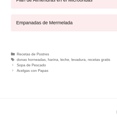
Flan de Almendras en el Microondas
Empanadas de Mermelada
Recetas de Postres
donas horneadas
,
harina
,
leche
,
levadura
,
recetas gratis
Sopa de Pescado
Acelgas con Papas