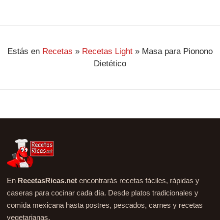
Estás en
Recetas
»
Recetas Light
»
Masa para Pionono
Dietético
En
RecetasRicas.net
encontrarás recetas fáciles, rápidas y
caseras para cocinar cada día. Desde platos tradicionales y
comida mexicana hasta postres, pescados, carnes y recetas
vegetarianas.