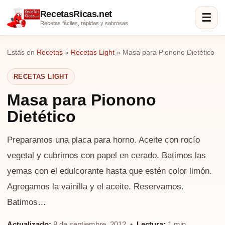
RecetasRicas.net
☰
Recetas fáciles, rápidas y sabrosas
Estás en
Recetas
»
Recetas Light
»
Masa para Pionono Dietético
RECETAS LIGHT
Masa para Pionono
Dietético
Preparamos una placa para horno. Aceite con rocío
vegetal y cubrimos con papel en cerado. Batimos las
yemas con el edulcorante hasta que estén color limón.
Agregamos la vainilla y el aceite. Reservamos.
Batimos…
Actualizado:
8 de septiembre, 2012 •
Lectura:
1 min