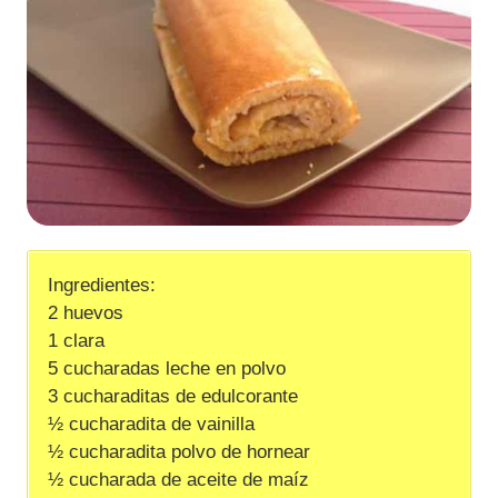
Ingredientes:
2 huevos
1 clara
5 cucharadas leche en polvo
3 cucharaditas de edulcorante
½ cucharadita de vainilla
½ cucharadita polvo de hornear
½ cucharada de aceite de maíz