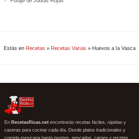
Potaje de Judias Rojas
Estás en
Recetas
»
Recetas Varias
»
Huevos a la Vasca
En
RecetasRicas.net
encontrarás recetas fáciles, rápidas y
caseras para cocinar cada día. Desde platos tradicionales y
comida mexicana hasta postres, pescados, carnes y recetas