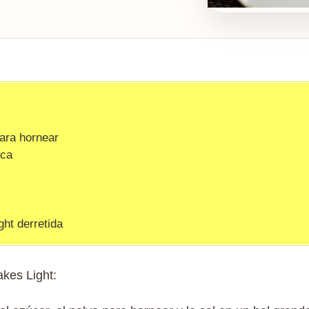
ara hornear
nca
ght derretida
kes Light: