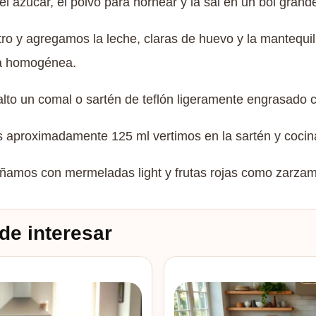
l azúcar, el polvo para hornear y la sal en un bol grand
o y agregamos la leche, claras de huevo y la mantequi
a homogénea.
to un comal o sartén de teflón ligeramente engrasado c
s aproximadamente 125 ml vertimos en la sartén y coc
ñamos con mermeladas light y frutas rojas como zarza
de interesar