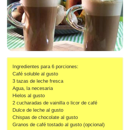
Ingredientes para 6 porciones:
Café soluble al gusto
3 tazas de leche fresca
Agua, la necesaria
Hielos al gusto
2 cucharadas de vainilla o licor de café
Dulce de leche al gusto
Chispas de chocolate al gusto
Granos de café tostado al gusto (opcional)