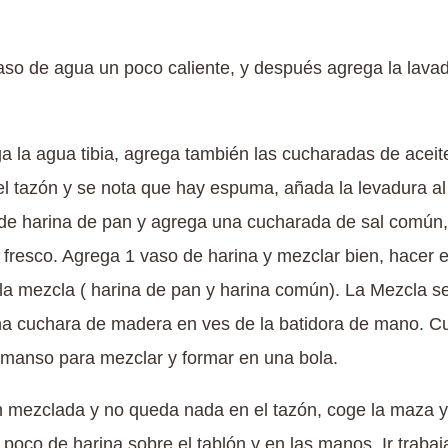
aso de agua un poco caliente, y después agrega la lava
a la agua tibia, agrega también las cucharadas de acei
l tazón y se nota que hay espuma, añada la levadura al
e harina de pan y agrega una cucharada de sal común,
 fresco. Agrega 1 vaso de harina y mezclar bien, hacer 
 la mezcla ( harina de pan y harina común). La Mezcla se
na cuchara de madera en ves de la batidora de mano. C
 manso para mezclar y formar en una bola.
n mezclada y no queda nada en el tazón, coge la maza y
poco de harina sobre el tablón y en las manos. Ir traba