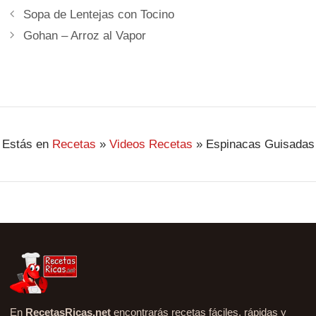
Sopa de Lentejas con Tocino
Gohan – Arroz al Vapor
Estás en
Recetas
»
Videos Recetas
»
Espinacas Guisadas
En
RecetasRicas.net
encontrarás recetas fáciles, rápidas y