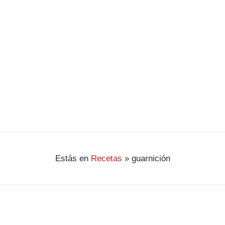
papas, les quitamos la piel y las trituramos
aplastándolas. Les vamos incorporando la
mantequilla, la …
Ver Receta
Estás en
Recetas
»
guarnición