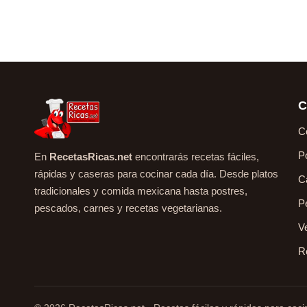
C
C
P
En
RecetasRicas.net
encontrarás recetas fáciles,
rápidas y caseras para cocinar cada día. Desde platos
C
tradicionales y comida mexicana hasta postres,
P
pescados, carnes y recetas vegetarianas.
V
R