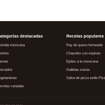
ategorías destacadas
Recetas populares
omida mexicana
Pay de queso horneado
ostres
Chayotes con espinas
arnes
Ejotes a la mexicana
escados
Galletas suizas
egetarianas
Salsa de pizza estilo Piz
ecetas variadas