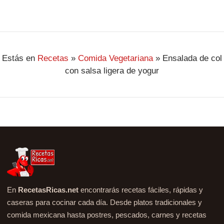
Estás en
Recetas
»
Comida Vegetariana
»
Ensalada de col
con salsa ligera de yogur
En
RecetasRicas.net
encontrarás recetas fáciles, rápidas y
caseras para cocinar cada día. Desde platos tradicionales y
comida mexicana hasta postres, pescados, carnes y recetas