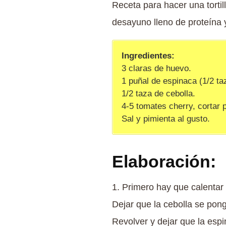
Receta para hacer una tortil
desayuno lleno de proteína 
Ingredientes:
3 claras de huevo.
1 puñal de espinaca (1/2 ta
1/2 taza de cebolla.
4-5 tomates cherry, cortar p
Sal y pimienta al gusto.
Elaboración:
1. Primero hay que calentar 
Dejar que la cebolla se pong
Revolver y dejar que la espi