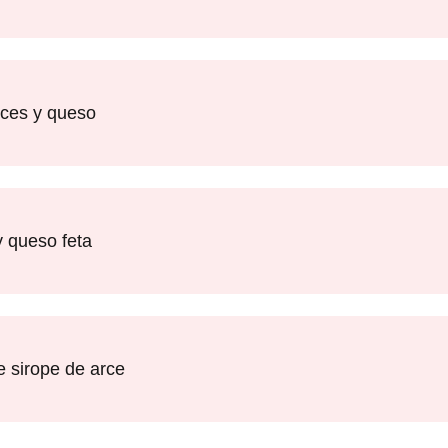
eces y queso
y queso feta
 sirope de arce