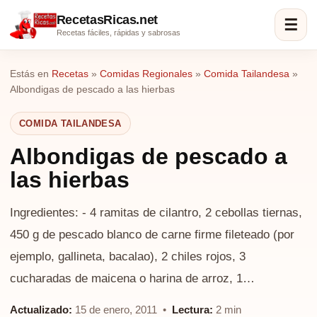
RecetasRicas.net
☰
Recetas fáciles, rápidas y sabrosas
Estás en
Recetas
»
Comidas Regionales
»
Comida Tailandesa
»
Albondigas de pescado a las hierbas
COMIDA TAILANDESA
Albondigas de pescado a
las hierbas
Ingredientes: - 4 ramitas de cilantro, 2 cebollas tiernas,
450 g de pescado blanco de carne firme fileteado (por
ejemplo, gallineta, bacalao), 2 chiles rojos, 3
cucharadas de maicena o harina de arroz, 1…
Actualizado:
15 de enero, 2011 •
Lectura:
2 min