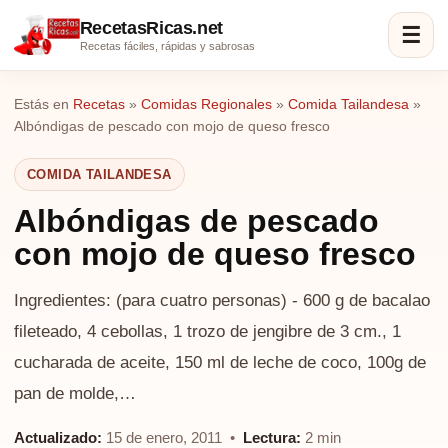
RecetasRicas.net
☰
Recetas fáciles, rápidas y sabrosas
Estás en
Recetas
»
Comidas Regionales
»
Comida Tailandesa
»
Albóndigas de pescado con mojo de queso fresco
COMIDA TAILANDESA
Albóndigas de pescado
con mojo de queso fresco
Ingredientes: (para cuatro personas) - 600 g de bacalao
fileteado, 4 cebollas, 1 trozo de jengibre de 3 cm., 1
cucharada de aceite, 150 ml de leche de coco, 100g de
pan de molde,…
Actualizado:
15 de enero, 2011 •
Lectura:
2 min