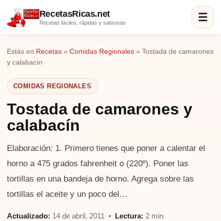
RecetasRicas.net
☰
Recetas fáciles, rápidas y sabrosas
Estás en
Recetas
»
Comidas Regionales
»
Tostada de camarones
y calabacín
COMIDAS REGIONALES
Tostada de camarones y
calabacín
Elaboración: 1. Primero tienes que poner a calentar el
horno a 475 grados fahrenheit o (220º). Poner las
tortillas en una bandeja de horno. Agrega sobre las
tortillas el aceite y un poco del…
Actualizado:
14 de abril, 2011 •
Lectura:
2 min