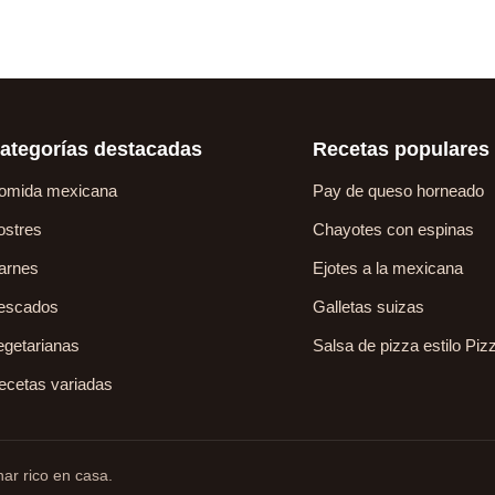
ategorías destacadas
Recetas populares
omida mexicana
Pay de queso horneado
ostres
Chayotes con espinas
arnes
Ejotes a la mexicana
escados
Galletas suizas
egetarianas
Salsa de pizza estilo Piz
ecetas variadas
ar rico en casa.