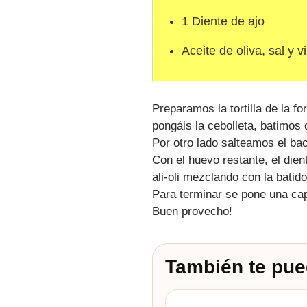
1 Diente de ajo
Aceite de oliva, sal y v
Preparamos la tortilla de la fo
pongáis la cebolleta, batimos
Por otro lado salteamos el bac
Con el huevo restante, el dien
ali-oli mezclando con la batid
Para terminar se pone una capa 
Buen provecho!
También te pue