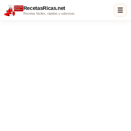
RecetasRicas.net
☰
Recetas fáciles, rápidas y sabrosas