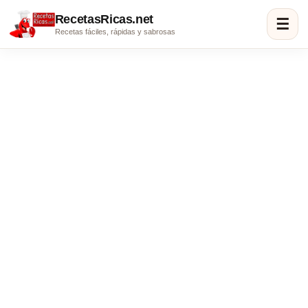
RecetasRicas.net
☰
Recetas fáciles, rápidas y sabrosas