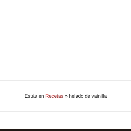
Brownie de Chocolate con Nueces
Vídeo receta donde aprenderemos a preparar un dulce
postre para celebrar a todos los niños. Se sirve caliente
a acompañado de helado de vainilla o nata montada.
Estás en
Recetas
»
helado de vainilla