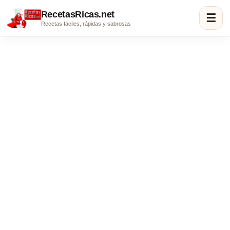
RecetasRicas.net
☰
Recetas fáciles, rápidas y sabrosas