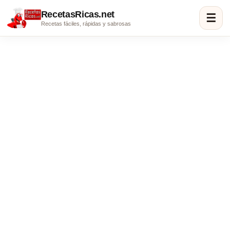
RecetasRicas.net
☰
Recetas fáciles, rápidas y sabrosas