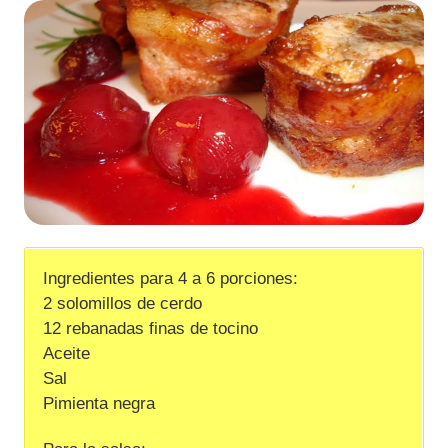
Ingredientes para 4 a 6 porciones:
2 solomillos de cerdo
12 rebanadas finas de tocino
Aceite
Sal
Pimienta negra