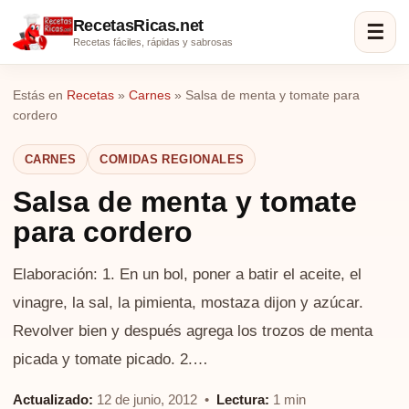
RecetasRicas.net
☰
Recetas fáciles, rápidas y sabrosas
Estás en
Recetas
»
Carnes
»
Salsa de menta y tomate para
cordero
CARNES
COMIDAS REGIONALES
Salsa de menta y tomate
para cordero
Elaboración: 1. En un bol, poner a batir el aceite, el
vinagre, la sal, la pimienta, mostaza dijon y azúcar.
Revolver bien y después agrega los trozos de menta
picada y tomate picado. 2.…
Actualizado:
12 de junio, 2012 •
Lectura:
1 min