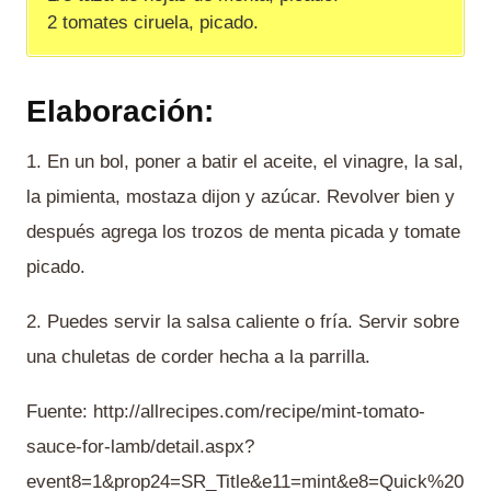
2 tomates ciruela, picado.
Elaboración:
1. En un bol, poner a batir el aceite, el vinagre, la sal,
la pimienta, mostaza dijon y azúcar. Revolver bien y
después agrega los trozos de menta picada y tomate
picado.
2. Puedes servir la salsa caliente o fría. Servir sobre
una chuletas de corder hecha a la parrilla.
Fuente: http://allrecipes.com/recipe/mint-tomato-
sauce-for-lamb/detail.aspx?
event8=1&prop24=SR_Title&e11=mint&e8=Quick%20