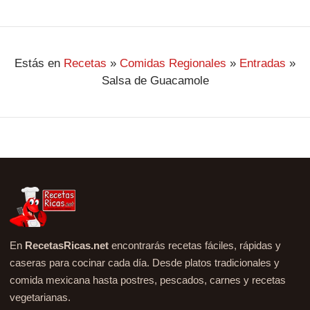
Estás en
Recetas
»
Comidas Regionales
»
Entradas
»
Salsa de Guacamole
En
RecetasRicas.net
encontrarás recetas fáciles, rápidas y
caseras para cocinar cada día. Desde platos tradicionales y
comida mexicana hasta postres, pescados, carnes y recetas
vegetarianas.