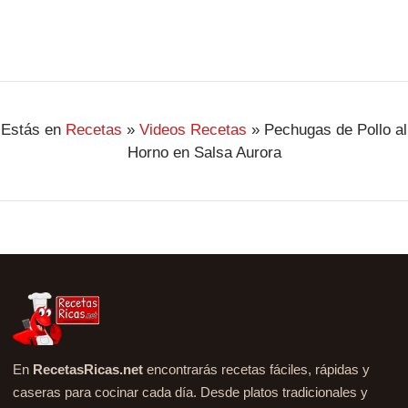
Estás en
Recetas
»
Videos Recetas
»
Pechugas de Pollo al
Horno en Salsa Aurora
En
RecetasRicas.net
encontrarás recetas fáciles, rápidas y
caseras para cocinar cada día. Desde platos tradicionales y