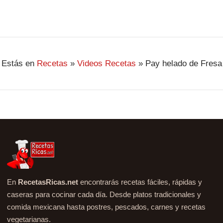
Estás en
Recetas
»
Videos Recetas
»
Pay helado de Fresa
En
RecetasRicas.net
encontrarás recetas fáciles, rápidas y
caseras para cocinar cada día. Desde platos tradicionales y
comida mexicana hasta postres, pescados, carnes y recetas
vegetarianas.