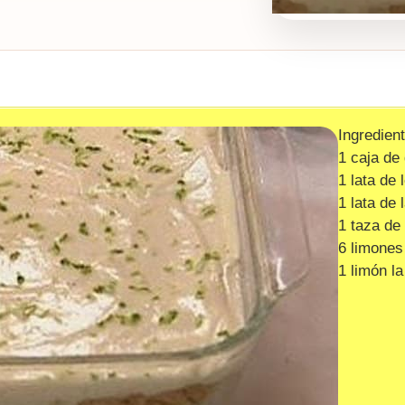
Ingredien
1 caja de
1 lata de
1 lata de
1 taza de
6 limones
1 limón la