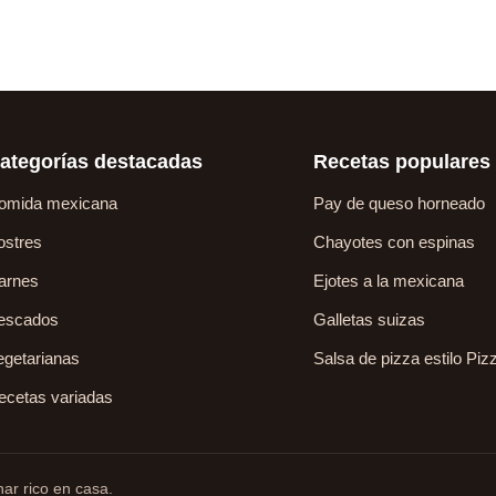
ategorías destacadas
Recetas populares
omida mexicana
Pay de queso horneado
ostres
Chayotes con espinas
arnes
Ejotes a la mexicana
escados
Galletas suizas
egetarianas
Salsa de pizza estilo Piz
ecetas variadas
ar rico en casa.