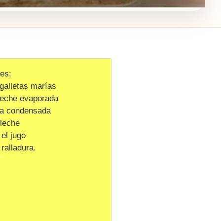
tes:
 galletas marías
 leche evaporada
 la condensada
 leche
 el jugo
 ralladura.