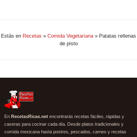
Estás en
Recetas
»
Comida Vegetariana
»
Patatas rellenas
de pisto
En
RecetasRicas.net
encontrarás recetas fáciles, rápidas y
caseras para cocinar cada día. Desde platos tradicionales y
comida mexicana hasta postres, pescados, carnes y recetas