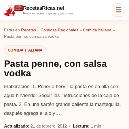
RecetasRicas.net
☰
Recetas fáciles, rápidas y sabrosas
Estás en
Recetas
»
Comidas Regionales
»
Comida Italiana
»
Pasta penne, con salsa vodka
COMIDA ITALIANA
Pasta penne, con salsa
vodka
Elaboración: 1. Poner a hervir la pasta en en olla con
agua hirviendo. Seguir las instrucciones de la caja de
pasta. 2. En una sartén grande calienta la mantequilla,
después agrega el ajo y…
Actualizado:
21 de febrero, 2012 •
Lectura:
1 min