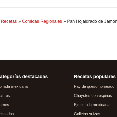
Recetas
»
Comidas Regionales
»
Pan Hojaldrado de Jamó
ategorías destacadas
Recetas populares
omida mexicana
Pay de queso horneado
ostres
Chayotes con espinas
arnes
Ejotes a la mexicana
escados
Galletas suizas