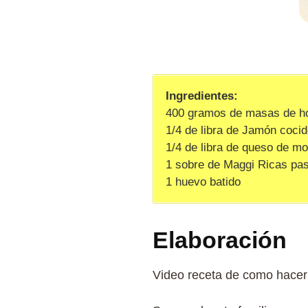
Ingredientes:
400 gramos de masas de ho
1/4 de libra de Jamón coci
1/4 de libra de queso de mo
1 sobre de Maggi Ricas pa
1 huevo batido
Elaboración
Video receta de como hacer 