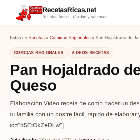
RecetasRicas.net
Recetas fáciles, rápidas y sabrosas
Estás en
Recetas
»
Comidas Regionales
»
Pan Hojaldrado de J
COMIDAS REGIONALES
VIDEOS RECETAS
Pan Hojaldrado d
Queso
Elaboración Video receta de como hacer un desa
tu familia con un postre fácil, rápido de elaborar
id="d5EtOkZeDLw"]
Actualizado:
18 de abril, 2011 •
Lectura:
1 min