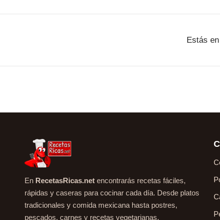
Estás en
C
C
P
En
RecetasRicas.net
encontrarás recetas fáciles,
rápidas y caseras para cocinar cada día. Desde platos
C
tradicionales y comida mexicana hasta postres,
P
pescados, carnes y recetas vegetarianas.