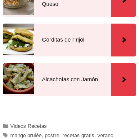
Queso
Gorditas de Frijol
Alcachofas con Jamón
Videos Recetas
mango brulée
,
postre
,
recetas gratis
,
verano