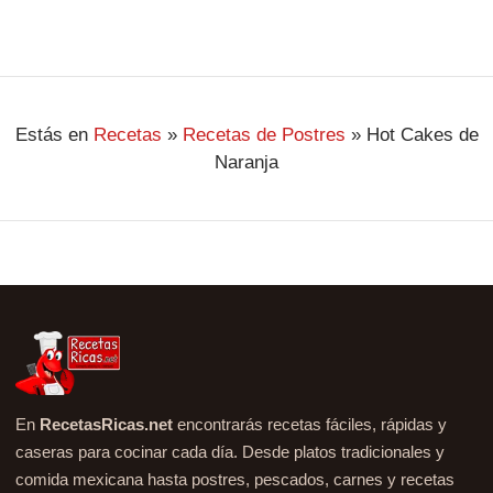
Estás en
Recetas
»
Recetas de Postres
»
Hot Cakes de
Naranja
En
RecetasRicas.net
encontrarás recetas fáciles, rápidas y
caseras para cocinar cada día. Desde platos tradicionales y
comida mexicana hasta postres, pescados, carnes y recetas