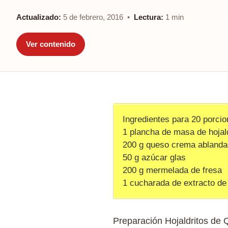
Actualizado:
5 de febrero, 2016 •
Lectura:
1 min
Ver contenido
Ingredientes para 20 porcio
1 plancha de masa de hojal
200 g queso crema abland
50 g azúcar glas
200 g mermelada de fresa
1 cucharada de extracto de 
Preparación Hojaldritos de 