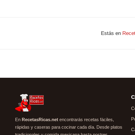
Estás en
Rece
C
C
P
En
RecetasRicas.net
encontrarás recetas fáciles,
rápidas y caseras para cocinar cada día. Desde platos
C
tradicionales y comida mexicana hasta postres,