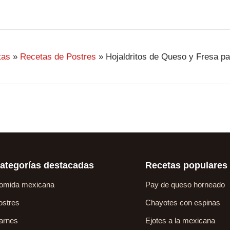
tas
»
Recetas de Postres
»
Hojaldritos de Queso y Fresa pa
ategorías destacadas
Recetas populares
omida mexicana
Pay de queso horneado
ostres
Chayotes con espinas
arnes
Ejotes a la mexicana