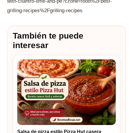
with-cilantro-lime-and-pe?czone=food%2Fbest-
grilling-recipes%2Fgrilling-recipes
También te puede
interesar
Salsa de pizza estilo Pizza Hut casera