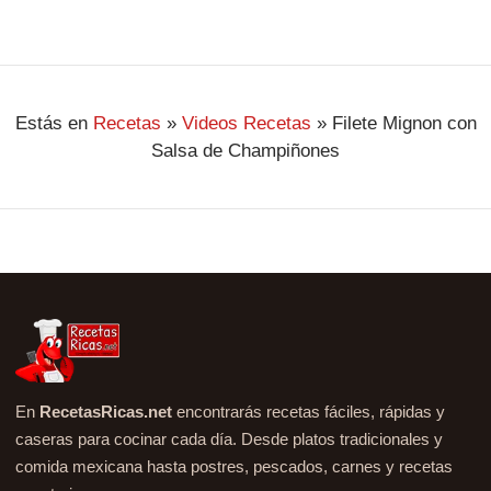
Estás en
Recetas
»
Videos Recetas
»
Filete Mignon con
Salsa de Champiñones
En
RecetasRicas.net
encontrarás recetas fáciles, rápidas y
caseras para cocinar cada día. Desde platos tradicionales y
comida mexicana hasta postres, pescados, carnes y recetas