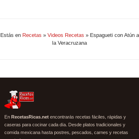
Estás en
Recetas
»
Videos Recetas
»
Espagueti con Atún a
la Veracruzana
En
RecetasRicas.net
encontrarás recetas fáciles, rápidas y
caseras para cocinar cada día. Desde platos tradicionales y
comida mexicana hasta postres, pescados, carnes y recetas