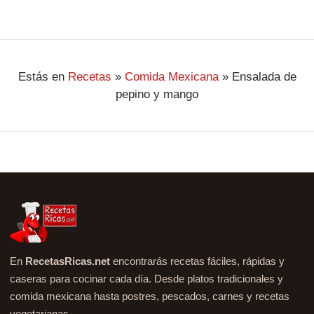
Estás en
Recetas
»
Comida Mexicana
»
Ensalada de
pepino y mango
En
RecetasRicas.net
encontrarás recetas fáciles, rápidas y
caseras para cocinar cada día. Desde platos tradicionales y
comida mexicana hasta postres, pescados, carnes y recetas
vegetarianas.