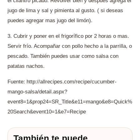
el cilantro picado. Revolver bien y después agrega el
jugo de lima y sal y pimienta al gusto. ( si deseas
puedes agregar mas jugo del limón).
3. Cubrir y poner en el frigorífico por 2 horas o mas.
Servir frío. Acompañar con pollo hecho a la parrilla, o
pescado. También puedes usar como salsa con
patatas nachos.
Fuente: http://allrecipes.com/recipe/cucumber-
mango-salsa/detail.aspx?
event8=1&prop24=SR_Title&e11=mango&e8=Quick%
20Search&event10=1&e7=Recipe
También te puede